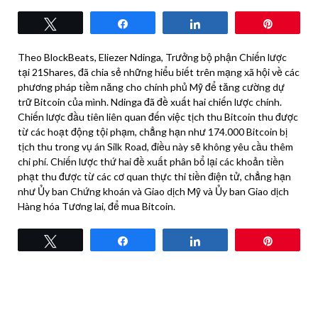
Tweet
Share
Share
Pin
Theo BlockBeats, Eliezer Ndinga, Trưởng bộ phận Chiến lược
tại 21Shares, đã chia sẻ những hiểu biết trên mạng xã hội về các
phương pháp tiềm năng cho chính phủ Mỹ để tăng cường dự
trữ Bitcoin của mình. Ndinga đã đề xuất hai chiến lược chính.
Chiến lược đầu tiên liên quan đến việc tịch thu Bitcoin thu được
từ các hoạt động tội phạm, chẳng hạn như 174.000 Bitcoin bị
tịch thu trong vụ án Silk Road, điều này sẽ không yêu cầu thêm
chi phí. Chiến lược thứ hai đề xuất phân bổ lại các khoản tiền
phạt thu được từ các cơ quan thực thi tiền điện tử, chẳng hạn
như Ủy ban Chứng khoán và Giao dịch Mỹ và Ủy ban Giao dịch
Hàng hóa Tương lai, để mua Bitcoin.
Tweet
Share
Share
Pin