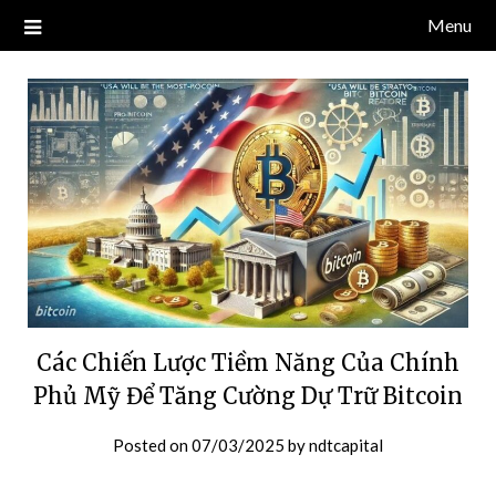
Skip
Menu
Blog về thị trường crypto, tiền điện tử, tiền mã hoá, công nghệ
NDT CAPITAL | BLOG TIỀN
to
blockchain.
content
ĐIỆN TỬ CRYPTO
Các Chiến Lược Tiềm Năng Của Chính
Phủ Mỹ Để Tăng Cường Dự Trữ Bitcoin
Posted on
07/03/2025
by
ndtcapital