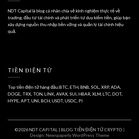
NDT Capital là blog cá nhân chia sẻ kinh nghiệm thực tế về
trading, đầu tư tài chính và phát triển tư duy kiếm tiền, giúp bạn
xây dựng nguồn thu nhập bền vững và quản lý tài chính hiệu
quả.
TIỀN ĐIỆN TỬ
Top tiền điện tử hàng đầu:BTC, ETH, BNB, SOL, XRP, ADA,
DOGE, TRX, TON, LINK, AVAX, SUI, HBAR, XLM, LTC, DOT,
HYPE, APT, UNI, BCH, USDT, USDC, PI
©2026 NDT CAPITAL | BLOG TIỀN ĐIỆN TỬ CRYPTO
|
Design:
Newspaperly WordPress Theme