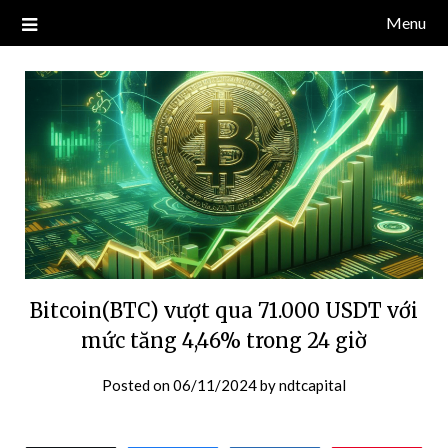
Skip
Menu
Blog về thị trường crypto, tiền điện tử, tiền mã hoá, công nghệ
NDT CAPITAL | BLOG TIỀN
to
blockchain.
content
ĐIỆN TỬ CRYPTO
Bitcoin(BTC) vượt qua 71.000 USDT với
mức tăng 4,46% trong 24 giờ
Posted on
06/11/2024
by
ndtcapital