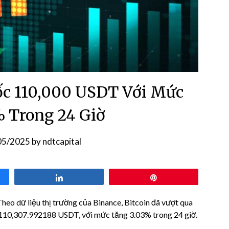
ốc 110,000 USDT Với Mức
 Trong 24 Giờ
05/2025
by
ndtcapital
Share
Pin
eo dữ liệu thị trường của Binance, Bitcoin đã vượt qua
110,307.992188 USDT, với mức tăng 3.03% trong 24 giờ.