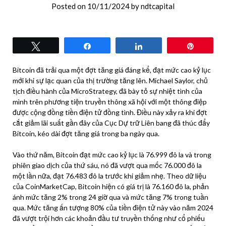
Posted on
10/11/2024
by
ndtcapital
Tweet
Share
Share
Pin
Bitcoin đã trải qua một đợt tăng giá đáng kể, đạt mức cao kỷ lục
mới khi sự lạc quan của thị trường tăng lên. Michael Saylor, chủ
tịch điều hành của MicroStrategy, đã bày tỏ sự nhiệt tình của
mình trên phương tiện truyền thông xã hội với một thông điệp
được cộng đồng tiền điện tử đồng tình. Điều này xảy ra khi đợt
cắt giảm lãi suất gần đây của Cục Dự trữ Liên bang đã thúc đẩy
Bitcoin, kéo dài đợt tăng giá trong ba ngày qua.
Vào thứ năm, Bitcoin đạt mức cao kỷ lục là 76.999 đô la và trong
phiên giao dịch của thứ sáu, nó đã vượt qua mốc 76.000 đô la
một lần nữa, đạt 76.483 đô la trước khi giảm nhẹ. Theo dữ liệu
của CoinMarketCap, Bitcoin hiện có giá trị là 76.160 đô la, phản
ánh mức tăng 2% trong 24 giờ qua và mức tăng 7% trong tuần
qua. Mức tăng ấn tượng 80% của tiền điện tử này vào năm 2024
đã vượt trội hơn các khoản đầu tư truyền thống như cổ phiếu