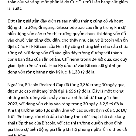
toàn cầu và vàng, một phần là do Cục Dự trữ Liên bang cắt giảm
lãi suất.
Đợt tăng giá gần đây diễn ra sau nhiều tháng củng cố và hoạt
động thị trường đi ngang. Glassnode báo cáo rằng trong khi sự
biến động vẫn còn trên thị trường quyền chọn, thì dòng vốn đổ
vào chuỗi vẫn tăng đều đặn, cho thấy nhu cầu về Bitcoin vẫn ổn
định. Các ETF Bitcoin của Hoa Kỳ cũng chứng kiến ​​nhu cầu chưa
từng có, với dòng vốn đổ vào gần đây tương đương với thành
công ban đầu của sản phẩm. Chỉ riêng trong 24 giờ qua, các quỹ
giao dịch trên sàn của Hoa Kỳ đầu tư vào Bitcoin đã ghi nhận
dòng vốn ròng hàng ngày kỷ lục là 1,38 tỷ đô la.
Ngoài ra, Bitcoin Realized Cap đã tăng 3,8% trong 30 ngày qua,
đạt mức cao nhất mọi thời đại là 656 tỷ đô la. Đây là một trong
những mức dòng vốn chảy vào cao nhất kể từ tháng 1 năm
2023, với dòng vốn chảy vào ròng trong 30 ngày là 2,5 tỷ đô la.
Khi thị trường tiếp tục phản ứng với các quyết định của Cục Dự
trữ Liên bang, các nhà đầu tư đang theo dõi chặt chẽ các động
thái tiếp theo của Bitcoin, với các thị trường quyền chọn định
giá theo sự biến động gia tăng khi họ phòng ngừa rủi ro theo cả
hai hướng.