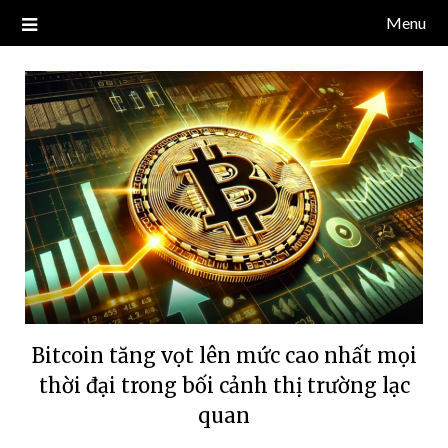
Skip
Menu
Blog về thị trường crypto, tiền điện tử, tiền mã hoá, công nghệ
NDT CAPITAL | BLOG TIỀN
to
blockchain.
content
ĐIỆN TỬ CRYPTO
Bitcoin tăng vọt lên mức cao nhất mọi
thời đại trong bối cảnh thị trường lạc
quan