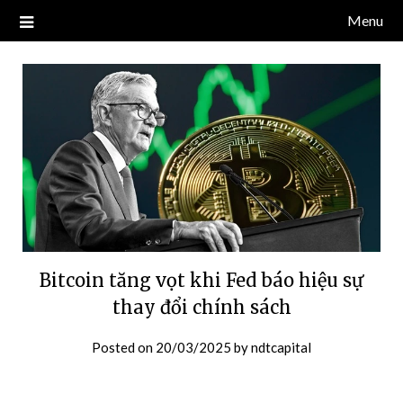
Skip
Menu
Blog về thị trường crypto, tiền điện tử, tiền mã hoá, công nghệ
NDT CAPITAL | BLOG TIỀN
to
blockchain.
content
ĐIỆN TỬ CRYPTO
Bitcoin tăng vọt khi Fed báo hiệu sự
thay đổi chính sách
Posted on
20/03/2025
by
ndtcapital