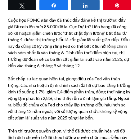
Tweet
Share
Share
Pin
Cuộc họp FOMC gần đây đã thúc đẩy đáng kể thị trường, đẩy
giá Bitcoin lên hơn 85.000 đô la. Cục Dự trữ Liên bang đã công
bố kế hoạch giảm chiến lược ‘thắt chặt định lượng’ bắt đầu từ
tháng 4, được thị trường hiểu là cắt giảm lãi suất gián tiếp. Điều
này đã củng cố kỳ vọng rằng Fed có thể bắt đầu nới lỏng chính
sách sớm nhất là vào tháng 6. Tính đến thời điểm hiện tại, thị
trường dự đoán sẽ có ba lần cắt giảm lãi suất vào năm 2025, dự
kiến ​​vào tháng 6, tháng 9 và tháng 12.
Bất chấp sự lạc quan hiện tại, giọng điệu của Fed vẫn thận
trọng. Các nhà hoạch định chính sách đã hạ dự báo tăng trưởng
kinh tế xuống 1,7%, giảm 0,4 điểm phần trăm, đồng thời nâng kỳ
vọng lạm phát lên 2,8%, cho thấy rủi ro đình lạm gia tăng. Ngoài
ra, biểu đồ chấm của Fed cho thấy lập trường diều hâu hơn so
với tháng 12 năm ngoái, với số lượng quan chức không kỳ vọng
cắt giảm lãi suất vào năm 2025 tăng lên bốn.
Trên thị trường quyền chọn, vị thế đã được chuẩn hóa, với độ
lệch dịch chuyển trở lại theo hướng quyền chọn mua. Điều này