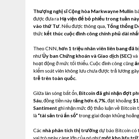
Thượng nghị sĩ Cộng hòa Markwayne Mullin
bà
được đưa ra
Hạ viện để bỏ phiếu trong tuần nà
vào thứ Tư
. Nếu được thông qua,
Tổng thống D
thức
kết thúc cuộc đình công chính phủ dài nhấ
Theo CNN,
hơn 1 triệu nhân viên liên bang đã 
như
Ủy ban Chứng khoán và Giao dịch (SEC)
và
hoạt động ở mức tối thiểu. Cuộc đình công cũng
ả
kiểm soát viên không lưu chưa được trả lương gây 
trễ trên toàn quốc
.
Giữa làn sóng bất ổn,
Bitcoin đã ghi nhận đợt p
Sáu
, đồng tiền này
tăng hơn 6,7%
, đạt khoảng
$1
Santiment
ghi nhận mức độ thảo luận về Bitcoin t
là
“tài sản trú ẩn số”
trong giai đoạn khủng hoảng 
Các
nhà phân tích thị trường
dự báo Bitcoin có 
vai trò ngày càng lớn của nó như
một kho lưu trữ 