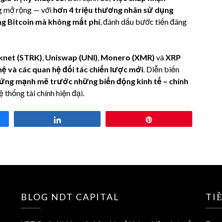
 mở rộng — với
hơn 4 triệu thương nhân sử dụng
g Bitcoin mà không mất phí
, đánh dấu bước tiến đáng
knet (STRK)
,
Uniswap (UNI)
,
Monero (XMR)
và
XRP
ệ và các quan hệ đối tác chiến lược mới
. Diễn biến
 ứng mạnh mẽ trước những biến động kinh tế – chính
ệ thống tài chính hiện đại.
Share
Pin
BLOG NDT CAPITAL
TI