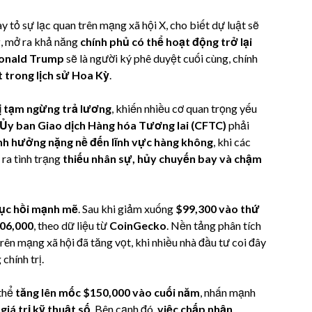
y tỏ sự lạc quan trên mạng xã hội X, cho biết dự luật sẽ
y
, mở ra khả năng
chính phủ có thể hoạt động trở lại
onald Trump
sẽ là người ký phê duyệt cuối cùng, chính
t trong lịch sử Hoa Kỳ
.
bị tạm ngừng trả lương
, khiến nhiều cơ quan trọng yếu
Ủy ban Giao dịch Hàng hóa Tương lai (CFTC)
phải
nh hưởng nặng nề đến lĩnh vực hàng không
, khi các
ra tình trạng
thiếu nhân sự, hủy chuyến bay và chậm
hục hồi mạnh mẽ
. Sau khi giảm xuống
$99,300 vào thứ
06,000
, theo dữ liệu từ
CoinGecko
. Nền tảng phân tích
rên mạng xã hội đã tăng vọt, khi nhiều nhà đầu tư coi đây
chính trị.
thể
tăng lên mốc $150,000 vào cuối năm
, nhấn mạnh
giá trị kỹ thuật số
. Bên cạnh đó,
việc chấp nhận