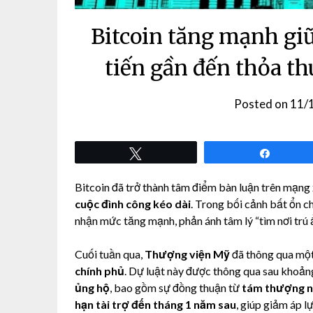
Bitcoin tăng mạnh gi
tiến gần đến thỏa t
Posted on
11/
Tweet
Share
Bitcoin đã trở thành tâm điểm bàn luận trên mạng 
cuộc đình công kéo dài
. Trong bối cảnh bất ổn chí
nhận mức tăng mạnh, phản ánh tâm lý “tìm nơi trú ẩ
Cuối tuần qua,
Thượng viện Mỹ
đã thông qua mộ
chính phủ
. Dự luật này được thông qua sau khoản
ủng hộ
, bao gồm sự đồng thuận từ
tám thượng n
hạn tài trợ đến tháng 1 năm sau
, giúp giảm áp l