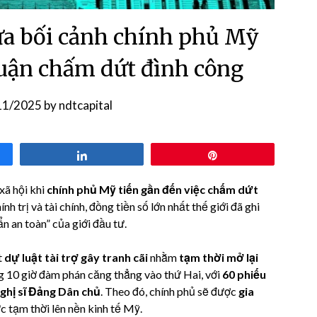
ữa bối cảnh chính phủ Mỹ
huận chấm dứt đình công
11/2025
by
ndtcapital
Share
Pin
xã hội khi
chính phủ Mỹ tiến gần đến việc chấm dứt
nh trị và tài chính, đồng tiền số lớn nhất thế giới đã ghi
n an toàn” của giới đầu tư.
t
dự luật tài trợ gây tranh cãi
nhằm
tạm thời mở lại
g 10 giờ đàm phán căng thẳng vào thứ Hai, với
60 phiếu
ghị sĩ Đảng Dân chủ
. Theo đó, chính phủ sẽ được
gia
ực tạm thời lên nền kinh tế Mỹ.