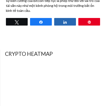
sự kiên cường của Bitcoin tiếp tục là phép thử đối với vai trò của
tài sản này như một kênh phòng hộ trong môi trường bất ổn
kinh tế toàn cầu.
Tweet
Share
Share
Pin
CRYPTO HEATMAP