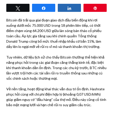
Tweet
Share
Share
Pin
Bitcoin đã trải qua giai đoạn giao dịch đầy biến động khi rơi
xuống dưới mốc 75.000 USD trong 18 phiên liên tiếp, có thời
điểm chạm vùng 64.200 USD giữa làn sóng bán tháo cổ phiếu
toàn cầu. Áp lực gia tăng sau khi chính quyền Tổng thống
Donald Trump công bố mức thuế nhập khẩu cơ bản 15%, làm
dấy lên lo ngại mới về rủi ro vĩ mô và thanh khoản thị trường.
Tuy nhiên, dữ liệu lịch sử cho thấy Bitcoin thường thể hiện khả
năng phục hồi trong các giai đoạn căng thẳng kinh tế, đặc biệt
khi thanh khoản dần ổn định. Trong các chu kỳ trước, BTC nhiều
lần vượt trội hơn các tài sản rủi ro truyền thống sau những cú
sốc chính sách hoặc thương mại.
Về nền tảng, hoạt động khai thác vẫn duy trì ổn định. Hashrate
phục hồi cùng với chi phí điện hợp lý (khoảng 0,07 USD/kWh)
giúp giảm nguy cơ “đầu hàng” của thợ mỏ. Điều này củng cố tính
bảo mật mạng lưới và hạn chế rủi ro suy giảm cấu trúc.