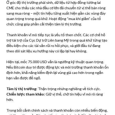
Ở góc độ thị trường phái sinh, dữ liệu từ hợp đồng tương lai
CME cho thấy các nhà đầu cơ lớn đã chuyển từ vị thế bán ròng
sang mua ròng – một tín hiệu từng xuất hiện gần các vùng đáy
quan trọng trong quá khứ. Hoạt động “mua khi giảm” của tổ
chức cũng góp phần cải thiện tâm lý thị trường.
Thanh khoản vĩ mô tiếp tục là yếu tố then chốt. Các cơ chế hỗ
trợ tài trợ của Cục Dự trữ Liên bang Mỹ trong quá khứ từng tạo
điều kiện cho các tài sản rủi ro hồi phục, và giới đầu tư đang
theo dõi sát liệu xu hướng này có lặp lại hay không.
Hiện tại, mốc 75.000 USD vẫn là ngưỡng kỹ thuật quan trọng.
Nếu Bitcoin duy trì được động lực và môi trường thanh khoản ổn
định hơn, khả năng kiểm định lại vùng giá cao hơn trong ngắn
hạn vẫn được để ngỏ.
Tâm lý thị trường:
Thận trọng nhưng nghiêng về tích cực.
Chiến lược tham khảo:
Giữ vị thế, chờ tín hiệu vĩ mô rõ ràng
hơn.
Trong bối cảnh chính sách và thanh khoản còn nhiều biến động,