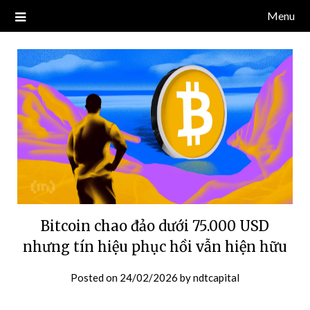
Skip
Menu
Blog về thị trường crypto, tiền điện tử, tiền mã hoá, công nghệ
NDT CAPITAL | BLOG TIỀN
to
blockchain.
content
ĐIỆN TỬ CRYPTO
Bitcoin chao đảo dưới 75.000 USD
nhưng tín hiệu phục hồi vẫn hiện hữu
Posted on
24/02/2026
by
ndtcapital