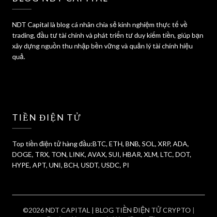
NDT Capital là blog cá nhân chia sẻ kinh nghiệm thực tế về
trading, đầu tư tài chính và phát triển tư duy kiếm tiền, giúp bạn
xây dựng nguồn thu nhập bền vững và quản lý tài chính hiệu
quả.
TIỀN ĐIỆN TỬ
Top tiền điện tử hàng đầu:BTC, ETH, BNB, SOL, XRP, ADA,
DOGE, TRX, TON, LINK, AVAX, SUI, HBAR, XLM, LTC, DOT,
HYPE, APT, UNI, BCH, USDT, USDC, PI
©2026 NDT CAPITAL | BLOG TIỀN ĐIỆN TỬ CRYPTO
|