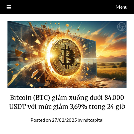
Skip
Menu
Blog về thị trường crypto, tiền điện tử, tiền mã hoá, công nghệ
NDT CAPITAL | BLOG TIỀN
to
blockchain.
content
ĐIỆN TỬ CRYPTO
Bitcoin (BTC) giảm xuống dưới 84.000
USDT với mức giảm 3,69% trong 24 giờ
Posted on
27/02/2025
by
ndtcapital