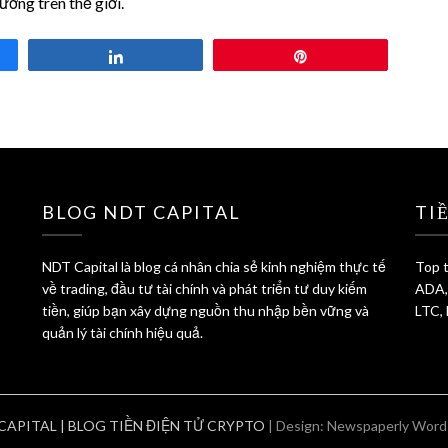
ương trên thế giới.
Share
Pin
BLOG NDT CAPITAL
TI
NDT Capital là blog cá nhân chia sẻ kinh nghiệm thực tế
Top t
về trading, đầu tư tài chính và phát triển tư duy kiếm
ADA,
tiền, giúp bạn xây dựng nguồn thu nhập bền vững và
LTC,
quản lý tài chính hiệu quả.
CAPITAL | BLOG TIỀN ĐIỆN TỬ CRYPTO
| Design:
Newspaperly Word