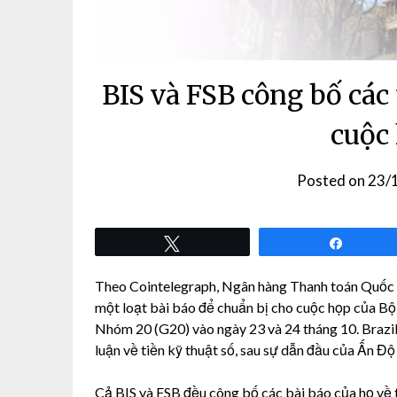
BIS và FSB công bố các 
cuộc
Posted on
23/
Tweet
Share
Theo Cointelegraph, Ngân hàng Thanh toán Quốc tế
một loạt bài báo để chuẩn bị cho cuộc họp của B
Nhóm 20 (G20) vào ngày 23 và 24 tháng 10. Brazil
luận về tiền kỹ thuật số, sau sự dẫn đầu của Ấn Độ
Cả BIS và FSB đều công bố các bài báo của họ về 