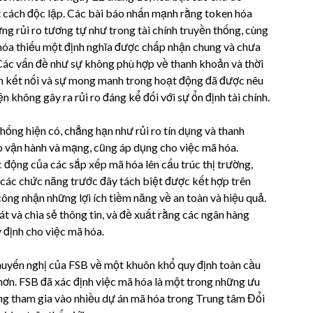
 cách độc lập. Các bài báo nhấn mạnh rằng token hóa
ng rủi ro tương tự như trong tài chính truyền thống, cùng
 hóa thiếu một định nghĩa được chấp nhận chung và chưa
 Các vấn đề như sự không phù hợp về thanh khoản và thời
tính kết nối và sự mong manh trong hoạt động đã được nêu
 không gây ra rủi ro đáng kể đối với sự ổn định tài chính.
thống hiện có, chẳng hạn như rủi ro tín dụng và thanh
 ro vận hành và mạng, cũng áp dụng cho việc mã hóa.
c động của các sắp xếp mã hóa lên cấu trúc thị trường,
hi các chức năng trước đây tách biệt được kết hợp trên
ông nhận những lợi ích tiềm năng về an toàn và hiệu quả.
 và chia sẻ thông tin, và đề xuất rằng các ngân hàng
 định cho việc mã hóa.
khuyến nghị của FSB về một khuôn khổ quy định toàn cầu
 hơn. FSB đã xác định việc mã hóa là một trong những ưu
ng tham gia vào nhiều dự án mã hóa trong Trung tâm Đổi