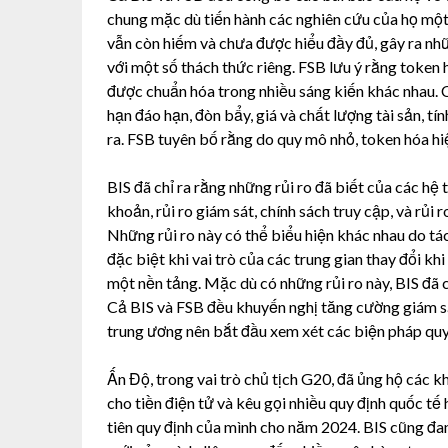
chung mặc dù tiến hành các nghiên cứu của họ một
vẫn còn hiếm và chưa được hiểu đầy đủ, gây ra nhữ
với một số thách thức riêng. FSB lưu ý rằng token
được chuẩn hóa trong nhiều sáng kiến ​​khác nhau.
hạn đáo hạn, đòn bẩy, giá và chất lượng tài sản, 
ra. FSB tuyên bố rằng do quy mô nhỏ, token hóa hiện
BIS đã chỉ ra rằng những rủi ro đã biết của các hệ 
khoản, rủi ro giám sát, chính sách truy cập, và rủi
Những rủi ro này có thể biểu hiện khác nhau do tá
đặc biệt khi vai trò của các trung gian thay đổi k
một nền tảng. Mặc dù có những rủi ro này, BIS đã c
Cả BIS và FSB đều khuyến nghị tăng cường giám sát
trung ương nên bắt đầu xem xét các biện pháp quy
Ấn Độ, trong vai trò chủ tịch G20, đã ủng hộ các 
cho tiền điện tử và kêu gọi nhiều quy định quốc tế
tiên quy định của mình cho năm 2024. BIS cũng đa