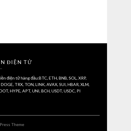
ỀN ĐIỆN TỬ
iền điện tử hàng đầu:BTC, ETH, BNB, SOL, XRP,
 DOGE, TRX, TON, LINK, AVAX, SUI, HBAR, XLM,
 DOT, HYPE, APT, UNI, BCH, USDT, USDC, PI
Press Theme