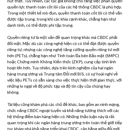
nút thắt. Tuy nhiên, các tác giả không cho rằng việc phân quyền
quyền lực thanh toán cốt lõi của các hệ thống CBDC là phù hợp.
Trong một thiết kế mô-đun, quyền thanh toán cốt lõi có thể vẫn
được tập trung, trong khi các khía cạnh khác, chẳng hạn như
danh tính, có thể được phi tập trung.
Quyền riêng tư là một vấn đề quan trọng khác mà CBDC phải
đối mặt. Mặc dù các công nghệ hiện có có thể đạt được quyền
riêng tư, nhưng các công nghệ tăng cường quyền riêng tư mới
hơn (PETs), chẳng hạn như Tính toán Đa bên Bảo mật (SMPC)
hoặc Chứng minh Không Kiến thức (ZKP), cung cấp tính linh
hoạt lớn hơn. Tuy nhiên, dựa trên kinh nghiệm của hai ngân
hàng trung ương và Trung tâm Đổi mới BIS, có sự hoài nghi về
việc liệu PETs có sẵn sàng cho việc thực hiện thời gian thực, với
những lo ngại về độ phức tạp và độ tin cậy của chúng hay
không.
Tài liệu cũng khám phá các chủ đề khác, bao gồm an ninh mạng,
chức năng CBDC ngoại tuyến và khả năng tương thích với các
hệ thống điểm bán hàng hiện có. Những thảo luận này là rất
quan trọng khi các ngân hàng trung ương trên toàn thế giới tiếp
tục khám phá khả năng triển khai CBDC, cân bằng giữa đổi mới