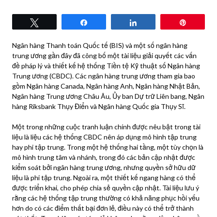
Tweet
Share
Share
Pin
Ngân hàng Thanh toán Quốc tế (BIS) và một số ngân hàng
trung ương gần đây đã công bố một tài liệu giải quyết các vấn
đề pháp lý và thiết kế hệ thống Tiền tệ Kỹ thuật số Ngân hàng
Trung ương (CBDC). Các ngân hàng trung ương tham gia bao
gồm Ngân hàng Canada, Ngân hàng Anh, Ngân hàng Nhật Bản,
Ngân hàng Trung ương Châu Âu, Ủy ban Dự trữ Liên bang, Ngân
hàng Riksbank Thụy Điển và Ngân hàng Quốc gia Thụy Sĩ.
Một trong những cuộc tranh luận chính được nêu bật trong tài
liệu là liệu các hệ thống CBDC nên áp dụng mô hình tập trung
hay phi tập trung. Trong một hệ thống hai tầng, một tùy chọn là
mô hình trung tâm và nhánh, trong đó các bản cập nhật được
kiểm soát bởi ngân hàng trung ương, nhưng quyền sở hữu dữ
liệu là phi tập trung. Ngoài ra, một thiết kế ngang hàng có thể
được triển khai, cho phép chia sẻ quyền cập nhật. Tài liệu lưu ý
rằng các hệ thống tập trung thường có khả năng phục hồi yếu
hơn do có các điểm thất bại đơn lẻ, điều này có thể trở thành