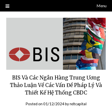
Skip
Menu
Blog về thị trường crypto, tiền điện tử, tiền mã hoá, công nghệ
NDT CAPITAL | BLOG TIỀN
to
blockchain.
content
ĐIỆN TỬ CRYPTO
BIS Và Các Ngân Hàng Trung Ương
Thảo Luận Về Các Vấn Đề Pháp Lý Và
Thiết Kế Hệ Thống CBDC
Posted on
01/12/2024
by
ndtcapital