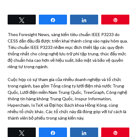
Tweet
Share
Share
Pin
Theo Foresight News, sáng kiến ​​tiêu chuẩn IEEE P3233 do
CESS dẫn đầu đã được triển khai thành công vào ngày hôm qua.
Tiêu chuẩn IEEE P3233 nhằm mục đích thiết lập các quy định
thống nhất cho công nghệ lưu trữ phi tập trung, thúc đẩy mức
độ chuẩn hóa cao hơn về hiệu suất, bảo mật và bảo vệ quyền
riêng tư trong ngành.
Cuộc họp có sự tham gia của nhiều doanh nghiệp và tổ chức
trong ngành, bao gồm Tổng công ty lưới điện nhà nước Trung
Quốc, Lưới điện miền Nam Trung Quốc, TreeGraph, Công nghệ
thông tin hàng không Trung Quốc, Inspur Information,
Hyperchain, IoTeX và Đại học Bách khoa Hồng Kông, cùng
nhiều tổ chức khác. Các tổ chức này đã đóng góp với tư cách là
thành viên bỏ phiếu trong sáng kiến ​​này.
Tweet
Share
Share
Pin