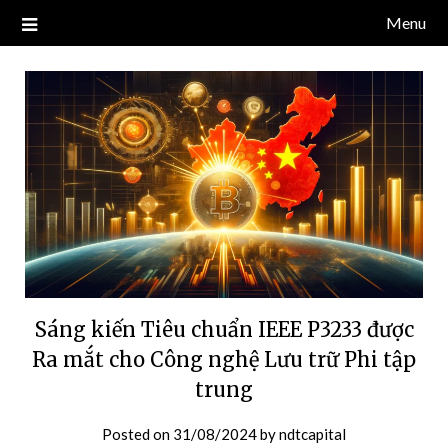
Skip
Menu
Blog về thị trường crypto, tiền điện tử, tiền mã hoá, công nghệ
NDT CAPITAL | BLOG TIỀN
to
blockchain.
content
ĐIỆN TỬ CRYPTO
Sáng kiến ​​Tiêu chuẩn IEEE P3233 được
Ra mắt cho Công nghệ Lưu trữ Phi tập
trung
Posted on
31/08/2024
by
ndtcapital