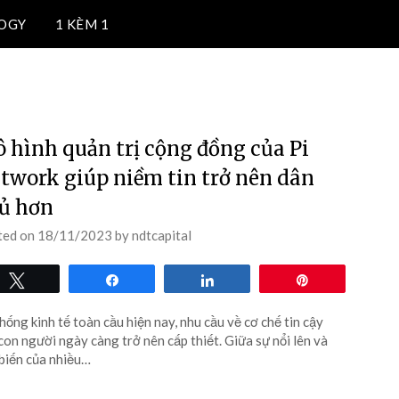
OGY
1 KÈM 1
oá, công nghệ blockchain.
TIỀN ĐIỆN TỬ
 hình quản trị cộng đồng của Pi
twork giúp niềm tin trở nên dân
ủ hơn
ted on
18/11/2023
by
ndtcapital
Tweet
Share
Share
Pin
hống kinh tế toàn cầu hiện nay, nhu cầu về cơ chế tin cậy
con người ngày càng trở nên cấp thiết. Giữa sự nổi lên và
biến của nhiều…