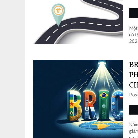
Một 
có t
2023
BR
PH
CH
Pos
Năm 
giảm
với 