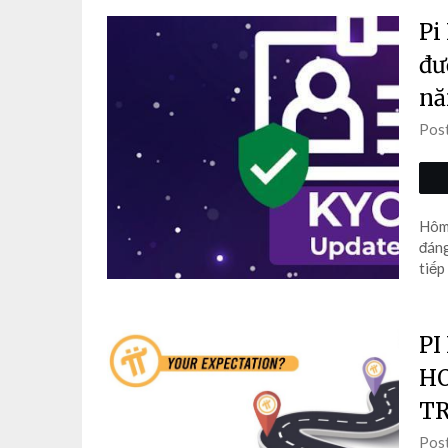
Pi
đư
nă
Pos
Hôm 
đáng
tiếp
PI
HO
TR
Pos