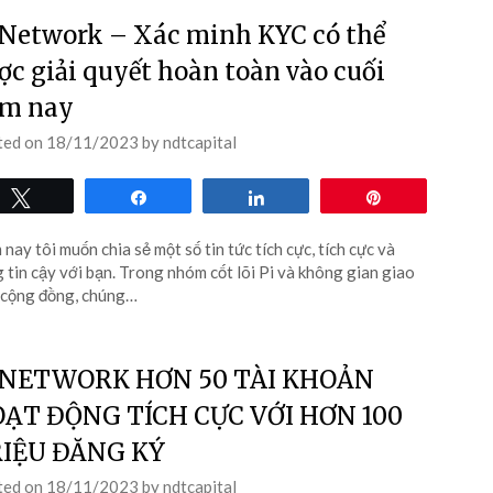
 Network – Xác minh KYC có thể
ợc giải quyết hoàn toàn vào cuối
m nay
ted on
18/11/2023
by
ndtcapital
Tweet
Share
Share
Pin
nay tôi muốn chia sẻ một số tin tức tích cực, tích cực và
 tin cậy với bạn. Trong nhóm cốt lõi Pi và không gian giao
 cộng đồng, chúng…
 NETWORK HƠN 50 TÀI KHOẢN
ẠT ĐỘNG TÍCH CỰC VỚI HƠN 100
IỆU ĐĂNG KÝ
ted on
18/11/2023
by
ndtcapital