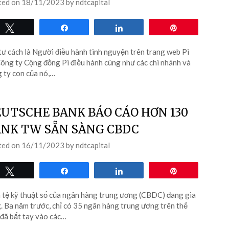
ted on
18/11/2023
by
ndtcapital
Tweet
Share
Share
Pin
tư cách là Người điều hành tình nguyện trên trang web Pi
ông ty Cộng đồng Pi điều hành cũng như các chi nhánh và
 ty con của nó,…
UTSCHE BANK BÁO CÁO HƠN 130
NK TW SẴN SÀNG CBDC
ted on
16/11/2023
by
ndtcapital
Tweet
Share
Share
Pin
 tệ kỹ thuật số của ngân hàng trung ương (CBDC) đang gia
. Ba năm trước, chỉ có 35 ngân hàng trung ương trên thế
 đã bắt tay vào các…