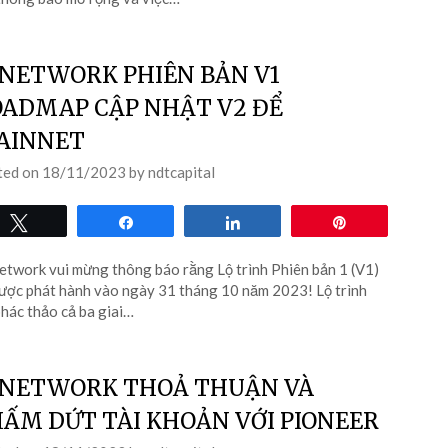
 NETWORK PHIÊN BẢN V1
ADMAP CẬP NHẬT V2 ĐỂ
AINNET
ted on
18/11/2023
by
ndtcapital
Tweet
Share
Share
Pin
etwork vui mừng thông báo rằng Lộ trình Phiên bản 1 (V1)
ược phát hành vào ngày 31 tháng 10 năm 2023! Lộ trình
hác thảo cả ba giai…
 NETWORK THOẢ THUẬN VÀ
ẤM DỨT TÀI KHOẢN VỚI PIONEER