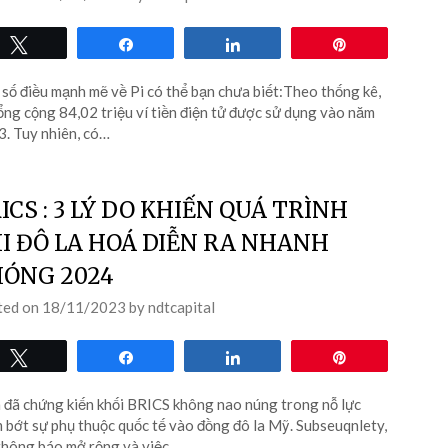
Tweet
Share
Share
Pin
số điều mạnh mẽ về Pi có thể bạn chưa biết:Theo thống kê,
ổng cộng 84,02 triệu ví tiền điện tử được sử dụng vào năm
. Tuy nhiên, có…
ICS : 3 LÝ DO KHIẾN QUÁ TRÌNH
I ĐÔ LA HOÁ DIỄN RA NHANH
ÓNG 2024
ted on
18/11/2023
by
ndtcapital
Tweet
Share
Share
Pin
đã chứng kiến ​​khối BRICS không nao núng trong nỗ lực
 bớt sự phụ thuộc quốc tế vào đồng đô la Mỹ. Subseuqnlety,
thông báo mở rộng và việc…