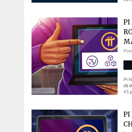
PI
RO
M
Pos
Pi N
đã đ
V1 p
PI
CH