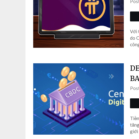
Pos
Với 
do C
công
DE
BA
Pos
Tiền
tăng
giới