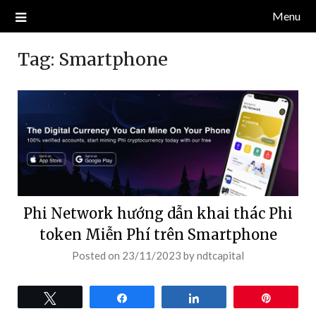
Skip
Menu
Blog về thị trường crypto, tiền điện tử, tiền mã hoá, công nghệ
NDT CAPITAL | BLOG TIỀN
to
blockchain.
content
ĐIỆN TỬ CRYPTO
Tag:
Smartphone
Phi Network hướng dẫn khai thác Phi
token Miễn Phí trên Smartphone
Posted on
23/11/2023
by
ndtcapital
Tweet
Share
Share
Pin