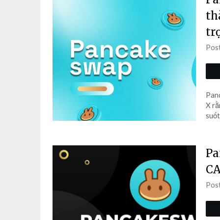
th
tr
Pos
Panc
X rằ
suốt
Pa
CA
Pos