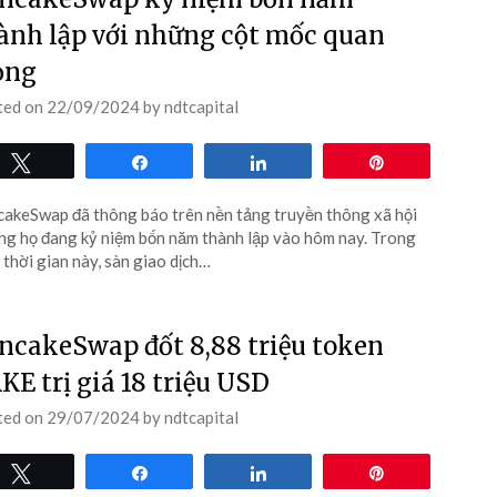
ành lập với những cột mốc quan
ọng
ted on
22/09/2024
by
ndtcapital
Tweet
Share
Share
Pin
akeSwap đã thông báo trên nền tảng truyền thông xã hội
ng họ đang kỷ niệm bốn năm thành lập vào hôm nay. Trong
 thời gian này, sàn giao dịch…
ncakeSwap đốt 8,88 triệu token
KE trị giá 18 triệu USD
ted on
29/07/2024
by
ndtcapital
Tweet
Share
Share
Pin