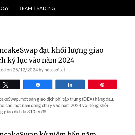
OGY
TEAM TRADING
oá, công nghệ blockchain.
TIỀN ĐIỆN TỬ
ncakeSwap đạt khối lượng giao
ch kỷ lục vào năm 2024
ted on
25/12/2024
by
ndtcapital
Tweet
Share
Share
Pin
akeSwap, một sàn giao dịch phi tập trung (DEX) hàng đầu,
áo cáo một năm đáng chú ý vào năm 2024 với tổng khối
g giao dịch là 310 tỷ đô…
ncakeSwap kỷ niệm bốn năm