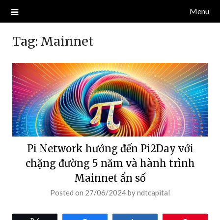
Skip
Menu
Blog về thị trường crypto, tiền điện tử, tiền mã hoá, công nghệ
NDT CAPITAL | BLOG TIỀN
to
blockchain.
content
ĐIỆN TỬ CRYPTO
Tag:
Mainnet
Pi Network hướng đến Pi2Day với
chặng đường 5 năm và hành trình
Mainnet ẩn số
Posted on
27/06/2024
by
ndtcapital