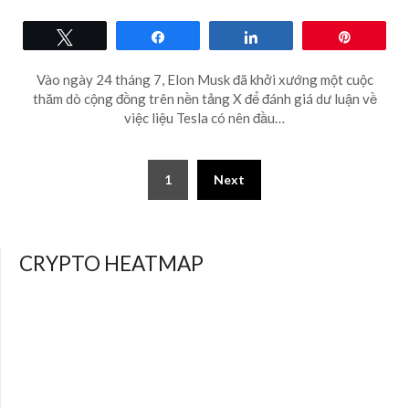
Tweet
Share
Share
Pin
Vào ngày 24 tháng 7, Elon Musk đã khởi xướng một cuộc
thăm dò cộng đồng trên nền tảng X để đánh giá dư luận về
việc liệu Tesla có nên đầu…
Posts
1
Next
pagination
CRYPTO HEATMAP