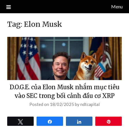
Skip
Menu
Blog về thị trường crypto, tiền điện tử, tiền mã hoá, công nghệ
NDT CAPITAL | BLOG TIỀN
to
blockchain.
content
ĐIỆN TỬ CRYPTO
Tag:
Elon Musk
D.O.G.E. của Elon Musk nhắm mục tiêu
vào SEC trong bối cảnh đầu cơ XRP
Posted on
18/02/2025
by
ndtcapital
Tweet
Share
Share
Pin