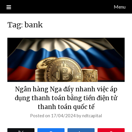
Skip
Menu
Blog về thị trường crypto, tiền điện tử, tiền mã hoá, công nghệ
NDT CAPITAL | BLOG TIỀN
to
blockchain.
content
ĐIỆN TỬ CRYPTO
Tag:
bank
Ngân hàng Nga đẩy nhanh việc áp
dụng thanh toán bằng tiền điện tử
thanh toán quốc tế
Posted on
17/04/2024
by
ndtcapital