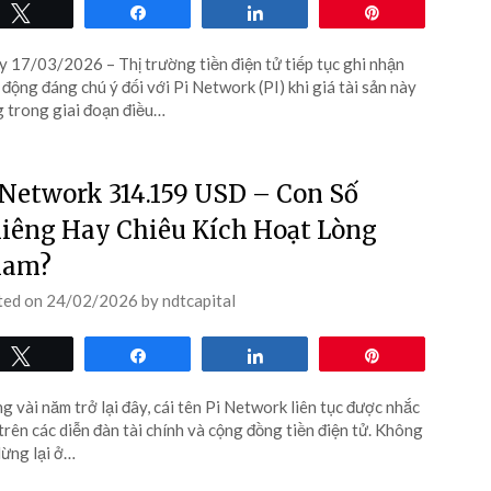
Tweet
Share
Share
Pin
 17/03/2026 – Thị trường tiền điện tử tiếp tục ghi nhận
 động đáng chú ý đối với Pi Network (PI) khi giá tài sản này
 trong giai đoạn điều…
 Network 314.159 USD – Con Số
iêng Hay Chiêu Kích Hoạt Lòng
ham?
ted on
24/02/2026
by
ndtcapital
Tweet
Share
Share
Pin
g vài năm trở lại đây, cái tên Pi Network liên tục được nhắc
trên các diễn đàn tài chính và cộng đồng tiền điện tử. Không
dừng lại ở…