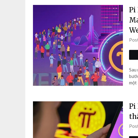
Pi
Ma
We
Pos
Sau 
bước
một 
Pi
th
Pos