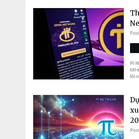
Th
Ne
Pos
Pi N
tới 
lõi 
Dự
xu
20
Pos