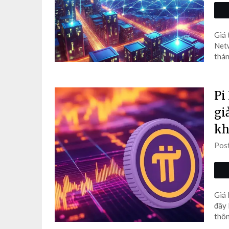
Giá 
Netw
thán
Pi
gi
kh
Pos
Giá 
đây 
thôn