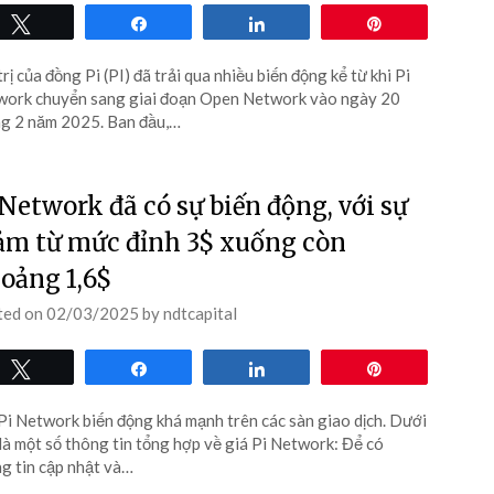
Tweet
Share
Share
Pin
trị của đồng Pi (PI) đã trải qua nhiều biến động kể từ khi Pi
ork chuyển sang giai đoạn Open Network vào ngày 20
g 2 năm 2025. Ban đầu,…
 Network đã có sự biến động, với sự
ảm từ mức đỉnh 3$ xuống còn
oảng 1,6$
ted on
02/03/2025
by
ndtcapital
Tweet
Share
Share
Pin
Pi Network biến động khá mạnh trên các sàn giao dịch. Dưới
là một số thông tin tổng hợp về giá Pi Network: Để có
g tin cập nhật và…