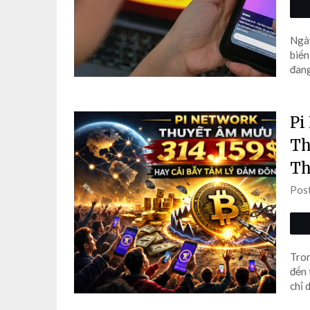
Ngày
biến
đang
Pi
Th
T
Pos
Tron
đến 
chỉ 