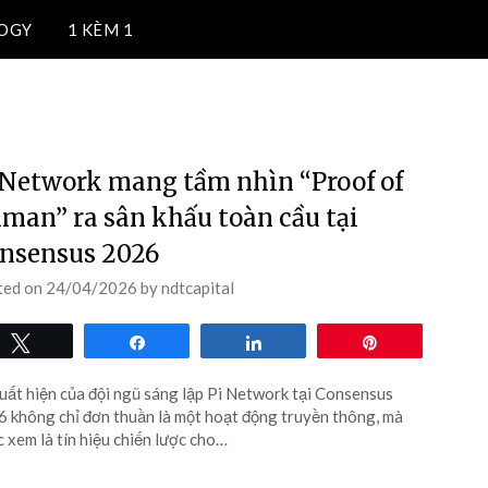
OGY
1 KÈM 1
oá, công nghệ blockchain.
TIỀN ĐIỆN TỬ
 Network mang tầm nhìn “Proof of
man” ra sân khấu toàn cầu tại
nsensus 2026
ted on
24/04/2026
by
ndtcapital
Tweet
Share
Share
Pin
uất hiện của đội ngũ sáng lập Pi Network tại Consensus
 không chỉ đơn thuần là một hoạt động truyền thông, mà
 xem là tín hiệu chiến lược cho…