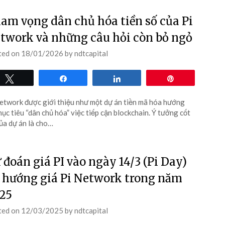
am vọng dân chủ hóa tiền số của Pi
twork và những câu hỏi còn bỏ ngỏ
ted on
18/01/2026
by
ndtcapital
Tweet
Share
Share
Pin
etwork được giới thiệu như một dự án tiền mã hóa hướng
mục tiêu “dân chủ hóa” việc tiếp cận blockchain. Ý tưởng cốt
của dự án là cho…
 đoán giá PI vào ngày 14/3 (Pi Day)
 hướng giá Pi Network trong năm
25
ted on
12/03/2025
by
ndtcapital