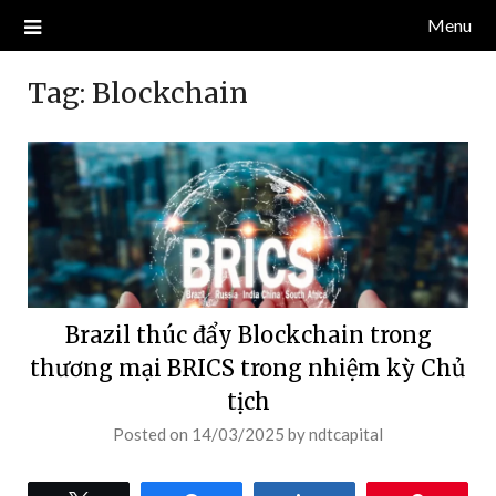
Skip
Menu
Blog về thị trường crypto, tiền điện tử, tiền mã hoá, công nghệ
NDT CAPITAL | BLOG TIỀN
to
blockchain.
content
ĐIỆN TỬ CRYPTO
Tag:
Blockchain
Brazil thúc đẩy Blockchain trong
thương mại BRICS trong nhiệm kỳ Chủ
tịch
Posted on
14/03/2025
by
ndtcapital