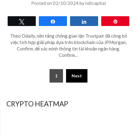
Posted on
02/10/2024
by
ndtcapital
Tweet
Share
Share
Pin
Theo Odaily, nền tảng chống gian lận Trustpair đã công bố
việc tích hợp giải pháp dựa trên blockchain của JPMorgan,
Confirm, để xác minh thông tin tài khoản ngân hàng.
Confirm…
Posts
1
Next
pagination
CRYPTO HEATMAP