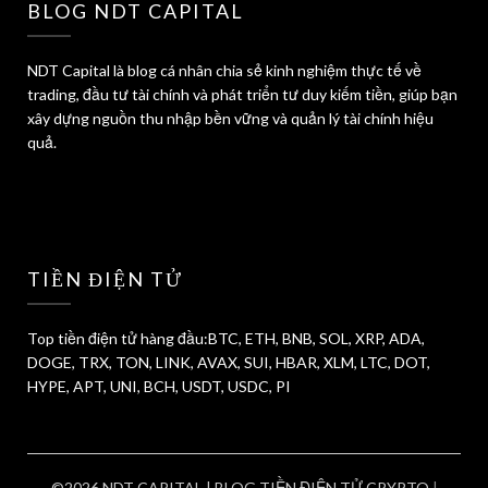
BLOG NDT CAPITAL
NDT Capital là blog cá nhân chia sẻ kinh nghiệm thực tế về
trading, đầu tư tài chính và phát triển tư duy kiếm tiền, giúp bạn
xây dựng nguồn thu nhập bền vững và quản lý tài chính hiệu
quả.
TIỀN ĐIỆN TỬ
Top tiền điện tử hàng đầu:BTC, ETH, BNB, SOL, XRP, ADA,
DOGE, TRX, TON, LINK, AVAX, SUI, HBAR, XLM, LTC, DOT,
HYPE, APT, UNI, BCH, USDT, USDC, PI
©2026 NDT CAPITAL | BLOG TIỀN ĐIỆN TỬ CRYPTO
|