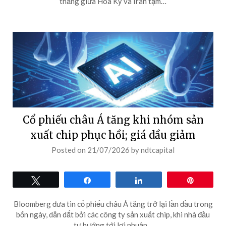
thẳng giữa Hoa Kỳ và Iran tạm…
Cổ phiếu châu Á tăng khi nhóm sản
xuất chip phục hồi; giá dầu giảm
Posted on
21/07/2026
by
ndtcapital
Tweet
Share
Share
Pin
Bloomberg đưa tin cổ phiếu châu Á tăng trở lại lần đầu trong
bốn ngày, dẫn dắt bởi các công ty sản xuất chip, khi nhà đầu
tư hướng tới lợi nhuận…