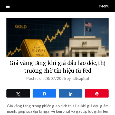
Skip
Menu
Blog về thị trường crypto, tiền điện tử, tiền mã hoá, công nghệ
NDT CAPITAL | BLOG TIỀN
to
blockchain.
content
ĐIỆN TỬ CRYPTO
Giá vàng tăng khi giá dầu lao dốc, thị
trường chờ tín hiệu từ Fed
Posted on
28/07/2026
by
ndtcapital
Tweet
Share
Share
Pin
Giá vàng tăng trong phiên giao dịch thứ Hai khi giá dầu giảm
mạnh, giúp xoa dịu lo ngại về lạm phát và gây áp lực giảm lên