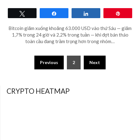
Tweet
Share
Share
Pin
Bitcoin giảm xuống khoảng 63.000 USD vào thứ Sáu — giảm
1,7% trong 24 giờ và 2,2% trong tuần — khi đợt bán tháo
toàn cầu đang trầm trọng hơn trong nhóm…
Posts
Previous
2
Next
pagination
CRYPTO HEATMAP